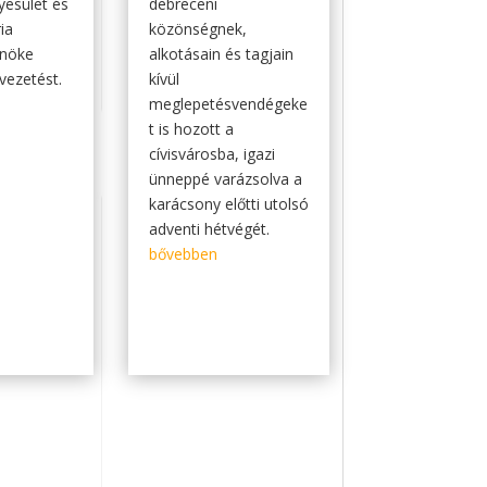
gyesület és
debreceni
ia
közönségnek,
lnöke
alkotásain és tagjain
tvezetést.
kívül
meglepetésvendégeke
t is hozott a
cívisvárosba, igazi
ünneppé varázsolva a
karácsony előtti utolsó
adventi hétvégét.
bővebben