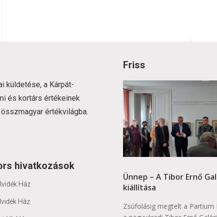
Friss
i küldetése, a Kárpát-
i és kortárs értékeinek
 összmagyar értékvilágba.
ors hivatkozások
Ünnep – A Tibor Ernő Gal
lvidék Ház
kiállítása
lvidék Ház
Zsúfolásig megtelt a Partium