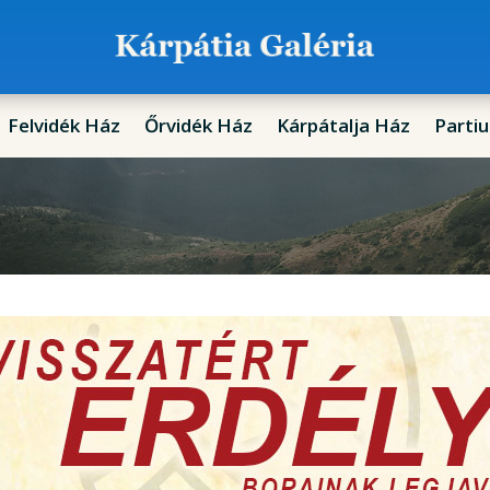
Felvidék Ház
Őrvidék Ház
Kárpátalja Ház
Parti