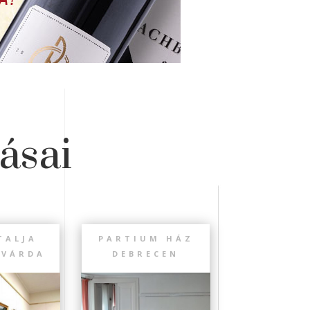
ásai
TALJA
PARTIUM HÁZ
SVÁRDA
DEBRECEN