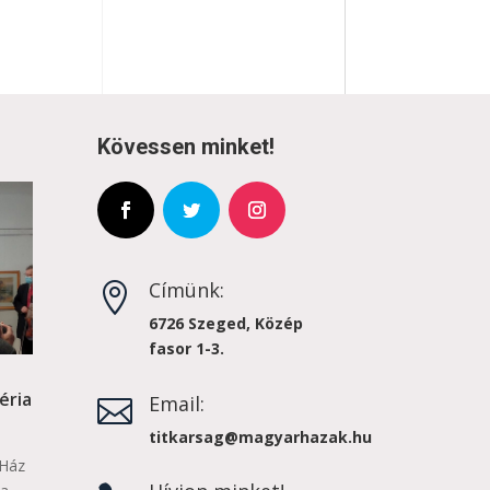
Kövessen minket!
Címünk:

6726 Szeged, Közép
fasor 1-3.
éria
Email:

titkarsag@magyarhazak.hu
 Ház