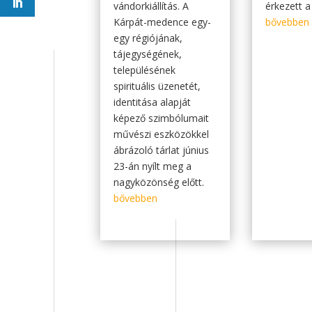
vándorkiállítás. A
érkezett a
Kárpát-medence egy-
bővebben
egy régiójának,
tájegységének,
településének
spirituális üzenetét,
identitása alapját
képező szimbólumait
művészi eszközökkel
ábrázoló tárlat június
23-án nyílt meg a
nagyközönség előtt.
bővebben