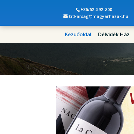
+36/62-592-800
titkarsag@magyarhazak.hu
Kezdőoldal
Délvidék Ház