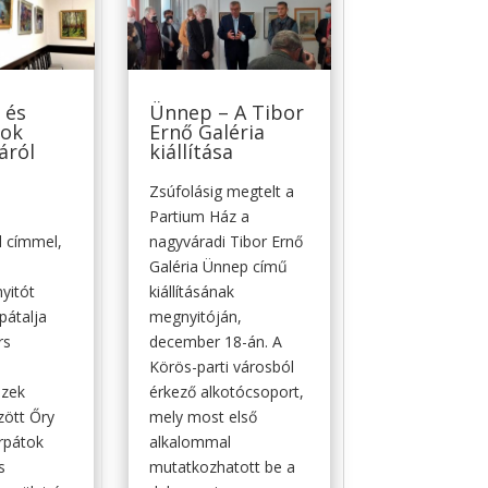
 és
Ünnep – A Tibor
yok
Ernő Galéria
áról
kiállítása
Zsúfolásig megtelt a
Partium Ház a
l címmel,
nagyváradi Tibor Ernő
Galéria Ünnep című
nyitót
kiállításának
rpátalja
megnyitóján,
rs
december 18-án. A
Körös-parti városból
zek
érkező alkotócsoport,
zött Őry
mely most első
árpátok
alkalommal
s
mutatkozhatott be a