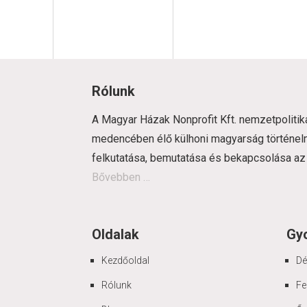
Rólunk
A Magyar Házak Nonprofit Kft. nemzetpolitika
medencében élő külhoni magyarság történelm
felkutatása, bemutatása és bekapcsolása az
Bővebben …
Oldalak
Gy
Kezdőoldal
Dé
Rólunk
Fe