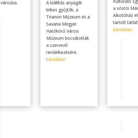
Kulturális E
 városba.
A kiállítás anyagát
a sóstói Már
lelkes gyűjtők, a
Alkotóház e
Trianon Múzeum és a
tartott tárla
Savaria Megyei
bővebben
Hatókörű Városi
Múzeum bocsátották
a szervező
rendelkezésére.
bővebben