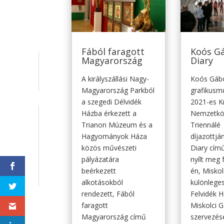
Fából faragott
Koós G
Magyarország
Diary
A királyszállási Nagy-
Koós Gáb
Magyarország Parkból
grafikusm
a szegedi Délvidék
2021-es K
Házba érkezett a
Nemzetköz
Trianon Múzeum és a
Triennálé
Hagyományok Háza
díjazottj
közös művészeti
Diary című
pályázatára
nyílt meg 
beérkezett
én, Miskol
alkotásokból
különleges
rendezett, Fából
Felvidék H
faragott
Miskolci G
Magyarország című
szervezés