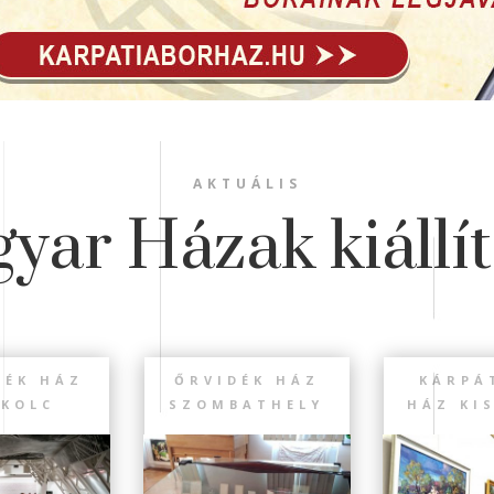
AKTUÁLIS
yar Házak kiállít
DÉK HÁZ
ŐRVIDÉK HÁZ
KÁRPÁ
SKOLC
SZOMBATHELY
HÁZ KI