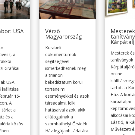
ábor: USA
Vérző
Mesterek
Magyarország
tanítván
Kárpátalj
or
Korabeli
Mesterek és
űvész, a
dokumentumok
tanítványok
rakkói
segítségével
Kárpátaljáró
i Grafikai
ismerkedhetnek meg
online
a trianoni
kiállításmeg
ának USA
békediktátum körüli
tartott a Ká
 kiállítása
történelmi
Ház. A kortá
február 15-
eseményekkel és azok
kárpátaljai
con. A
társadalmi, lelki
képzőművés
 tárlat a
hatásaival azok, akik
alkotásai kö
áz és a
ellátogatnak a
László, a K
aléria közös
szombathelyi Őrvidék
Művészeti é
ében
Ház legújabb tárlatára.