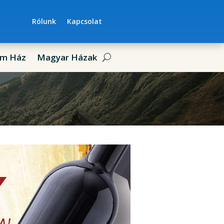
Rólunk
Kapcsolat
um Ház
Magyar Házak