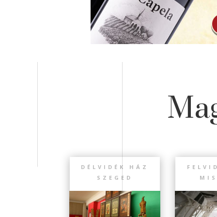
Mag
DÉLVIDÉK HÁZ
FELVI
SZEGED
MI